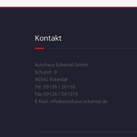
Kontakt
Autohaus Eckental GmbH
Schulstr. 9
90542 Eckental
Tel. 09126 / 26150
Fax 09126 / 261519
E-Mail: info@autohaus-eckental.de