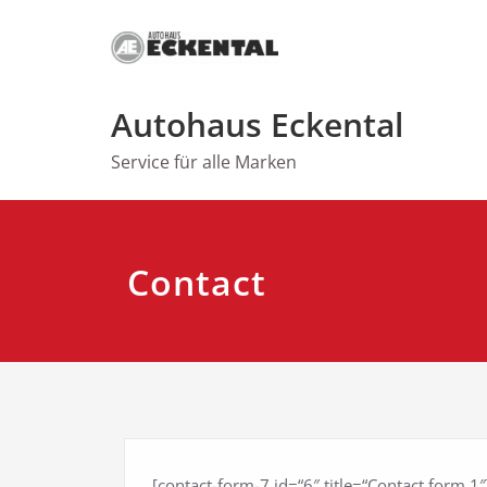
Zum
Inhalt
springen
Autohaus Eckental
Service für alle Marken
Contact
[contact-form-7 id=“6″ title=“Contact form 1″