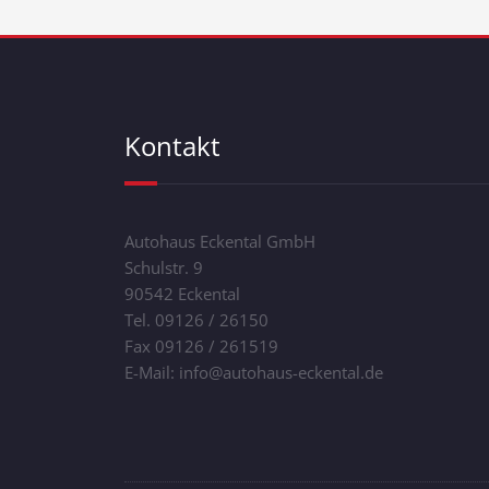
Kontakt
Autohaus Eckental GmbH
Schulstr. 9
90542 Eckental
Tel. 09126 / 26150
Fax 09126 / 261519
E-Mail: info@autohaus-eckental.de